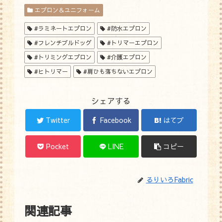
エプロン＆ユニフォーム
#ラミネートエプロン
#防水エプロン
#フレンチブルドッグ
#トリマーエプロン
#トリミングエプロン
#介護エプロン
#ヒトリマー
#肩ひも落ちないエプロン
シェアする
Twitter
Facebook
はてブ
Pocket
LINE
コピー
るりいろFabric
関連記事