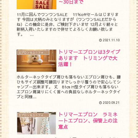
～30日まで
11月に因んでワンワンSALE 11％offセールはじまりま
す 今回は犬柄のみとなりますが（ワンワンSALEだから
ね）この機会に是非、ご検討下さいませ 12月より続々と
新柄入荷いたしますので併せてよろしくお願い致しま
す。 ...
2021.11.10
トリマーエプロンは3タイプ
エプロン＆ユニフォーム
あります トリミングで大
活躍！
ホルターネックタイプ肩ひも落ちないエプロン肩ひも、腰
ひもサイズ調整可腰回りまでしっかり覆うので安心してシ
ャンプー出来ます。 丈 81㎝ H型タイプ肩ひも落ちない
エプロン肩凝りにくく首への負担なしホルターネックタイ
プと同様...
2020.09.21
トリマーエプロン ラミネ
エプロン＆ユニフォーム
ートエプロン、保管上の注
意点