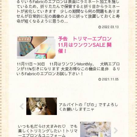
るりいろFabricのエプロンは表面にラミネート加工を施し
ているため、折りたたんで保管すると折り目からラミネー
トが劣化していきます 少しの期間なら何の問題もありま
せんが日常的に左の画像のように折って放置しておくと寿
命が短くなるように思うの...
2022.03.13
予告 トリマーエプロン
おすすめ
11月はワンワンSALE 開
催！
11月11日～30日 11月はワンワンMonthly、 犬柄エプロ
ンが11%引きになります 大変お得なこの機会に是非 るり
いろFabricのエプロンお試し下さい！
2021.11.05
アルバイトの「ぴの」ですよろし
くお願いしますニャ
いつも毛だらけ犬まみれ♡ でも
楽しくトリミングしたい！トリマ
ーエプロン＆ユニフォーム