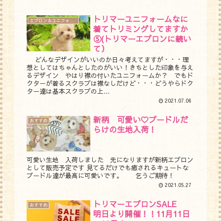
トリマーユニフォームなに
エプロン＆ユニフォーム
着てトリミングしてますか
⑤(トリマーエプロンに続い
て）
どんなデザインがいいのか日々考えてますが・・・理
想としてはちゃんとしたのがいい！きちとした印象を与え
るデザイン やはり襟の付いたユニフォームか？ でもド
クターが着るスクラブは襟なしだけど・・・どうやらドク
ター達は基本スクラブの上...
2021.07.06
新柄 可愛い♡プードルだ
おすすめ
らけの生地入荷！
可愛い生地 入荷しました 先になりますが新柄エプロン
として販売予定です 見てるだけでも癒されるキュートな
プードル達が最高に可愛いです。 乞うご期待！
2021.05.27
トリマーエプロンSALE
おすすめ
明日より開催！！11月11日