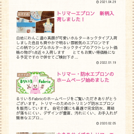
2021.04.29
トリマーエプロン 新柄入
おすすめ
荷しました！
白地にわんこ達の真顔が可愛いホルターネックタイプ入荷
しました色目も爽やかで明るい雰囲気のエプロンです
この柄でシンプルホルターネックタイプのアウトレット価
格の物が1点近々入荷します とてもお買い得価格にな
る予定ですので併せてご検討下さ...
2022.01.19
トリマー・防水エプロンの
おすすめ
ホームページ始めました
るりいろFabricのホームページをご覧いただきありがとう
ございます。 トリマーのためのトリミング防水エプロン
を販売しています。 自宅介護にも最適で完全防水、肩紐
が落ちにくい、デザインが豊富、汚れにくい、お手入れが
簡単なエプロ...
2020.02.05