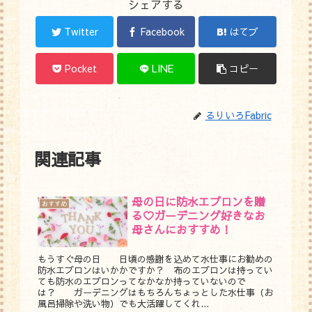
シェアする
Twitter
Facebook
はてブ
Pocket
LINE
コピー
るりいろFabric
関連記事
母の日に防水エプロンを贈
おすすめ
る♡ガーデニング好きなお
母さんにおすすめ！
もうすぐ母の日 日頃の感謝を込めて水仕事にお勧めの
防水エプロンはいかかですか？ 布のエプロンは持ってい
ても防水のエプロンってなかなか持っていないので
は？ ガーデニングはもちろんちょっとした水仕事（お
風呂掃除や洗い物）でも大活躍してくれ...