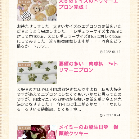
大きめサイズのトリマーエ
おすすめ
プロン完成！
お待たせしました 大きいサイズのエプロンの要望をいた
だきとうとう完成しました レギュラーサイズ巾78㎝に
対して巾100㎝、丈はレギュラーサイズ81㎝に対して85㎝
にしてみました 近々販売開始しますが・・・写真をどう
撮るか トルソ...
2022.04.19
要望の多い 肉球柄 🐾ト
おすすめ
リマーエプロン
犬好きの方はやはり肉球お好きなんですよね 私も大好き
ですがあえてエプロンにしなくてもいいかなと思ってたの
ですが、肉球マニアのお客様から熱い要望を受け今回発売
決定となりました！ 年内には仕上がるかな・・・なにし
ろ るりいろ縫製部、とても丁寧...
2021.10.24
メイミーのお誕生日💛 似
おすすめ
顔絵クッキー