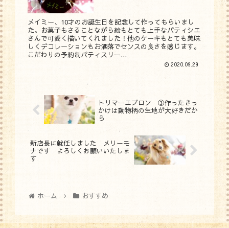
メイミー、10才のお誕生日を記念して作ってもらいまし
た。お菓子もさることながら絵もとても上手なパティシエ
さんで可愛く描いてくれました！他のケーキもとても美味
しくデコレーションもお洒落でセンスの良さを感じます。
こだわりの予約制パティスリー...
2020.09.29
トリマーエプロン ③作ったきっ
かけは動物柄の生地が大好きだか
ら
新店長に就任しました メリーモ
ナです よろしくお願いいたしま
す
ホーム
おすすめ